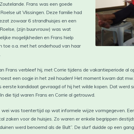
e Zoutelande. Frans was een goede
oelse uit Vlissingen. Deze familie had
bezat zowaar 6 strandhuisjes en een
 Roelse, (zijn buurvrouw) was wat
elijke mogelijkheden en Frans hielp
n toe o.a. met het onderhoud van haar
.
Frans verbleef hij, met Corrie tijdens de vakantieperiode al o
oest een oogje in het zeil houden! Het moment kwam dat mw. 
s eerste kandidaat gevraagd of hij het wilde kopen. Dat wer
 In die tijd waren Frans en Corrie al getrouwd.
e wei was toentertijd op wat informele wijze vormgegeven. Ee
al zaken voor de huisjes. Zo waren er enkele begrippen destijd
duinen werd benoemd als de Bult”. De slurf duidde op een gan