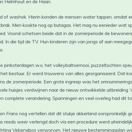
van Helmhout en de Haan.
ad of washok. Hierin konden de mensen water tappen, omdat er
tbrak. Men kookte nog op butagas. Het mag nu eenieder wat sp
ed. Vooral schetsen beide dat in de zomerperiode de bewoners
eid. In die tijd de TV. Hun kinderen zijn van jongs af aan meeg
i.
 de pinksterdagen w.o. het volleybaltoernooi, puzzeltochten sp
r het bestuur. Er werd trouwens van alles georganiseerd. Dat 
ns de zomerperiode. Een grote ingreep was het omnummerings
le huisjes verdwijnen naar de nieuw ontwikkelde uitbreiding 
en complete verandering. Spanningen en veel overleg had dit to
n Frans nog vertellen dat dit stukje akkerland oorspronkelijk 
 reeds weer verlengd doch via een procedure werd uiteindelijk d
chting Vebenabos verworven. Het nieuwe bestemmingsplan was