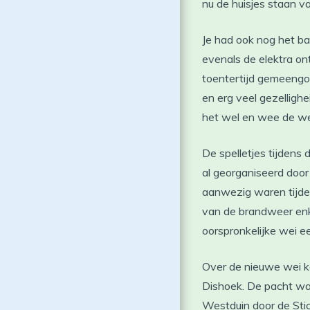
nu de huisjes staan 
Je had ook nog het b
evenals de elektra on
toentertijd gemeengo
en erg veel gezelligh
het wel en wee de we
De spelletjes tijdens
al georganiseerd doo
aanwezig waren tijde
van de brandweer enke
oorspronkelijke wei e
Over de nieuwe wei ko
Dishoek. De pacht was
Westduin door de Sti