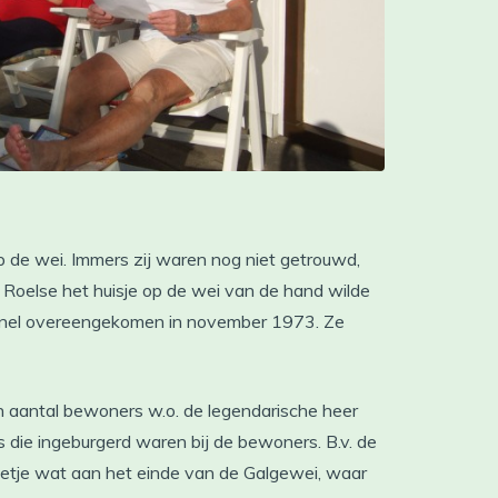
p de wei. Immers zij waren nog niet getrouwd,
Roelse het huisje op de wei van de hand wilde
d snel overeengekomen in november 1973. Ze
n aantal bewoners w.o. de legendarische heer
s die ingeburgerd waren bij de bewoners. B.v. de
getje wat aan het einde van de Galgewei, waar