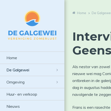
Home
De Galgewe
Inter
Geen
Home
Als nestor van zowel 
De Galgewei
nieuwe wei mag Corrie
ontbreken in de galer
Omgeving
dag in augustus hadde
Huur- en verkoop
navolgende te zegge
Nieuws
Frans is een rasechte