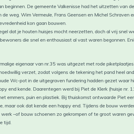
 beginnen. De gemeente Valkenisse had het uitzetten van de 
 in de weg. Wim Vermeule, Frans Geensen en Michel Schraven e
tevredenheid kon gaan bouwen.
egel dat je houten huisjes mocht neerzetten, doch al vrij snel
ewoners die snel en enthousiast al vast waren begonnen. Enig
malige eigenaar van nr.35 was uitgezet met rode piketplaatjes.
oedwillig verzet, zodat volgens de tekening het pand heel and
ude Wc-pot in de uitgegraven fundering hadden gezet waar hij 
y end kende. Daarentegen werd bij Piet de Klerk (huisje nr. 11)
et emmers, puin en plastiek. Bij thuiskomst ontwaarde Piet een 
, maar ook dat kende een happy end. Tijdens de bouw werden
n werk –of bouw schoenen zo gekrompen of te groot waren gew
 tijd.