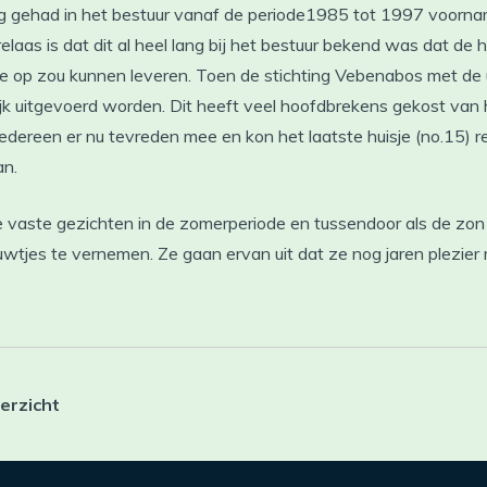
ng gehad in het bestuur vanaf de periode1985 tot 1997 voornamel
 relaas is dat dit al heel lang bij het bestuur bekend was dat de 
tie op zou kunnen leveren. Toen de stichting Vebenabos met de 
k uitgevoerd worden. Dit heeft veel hoofdbrekens gekost van h
h iedereen er nu tevreden mee en kon het laatste huisje (no.15)
an.
de vaste gezichten in de zomerperiode en tussendoor als de zon 
euwtjes te vernemen. Ze gaan ervan uit dat ze nog jaren plezie
erzicht