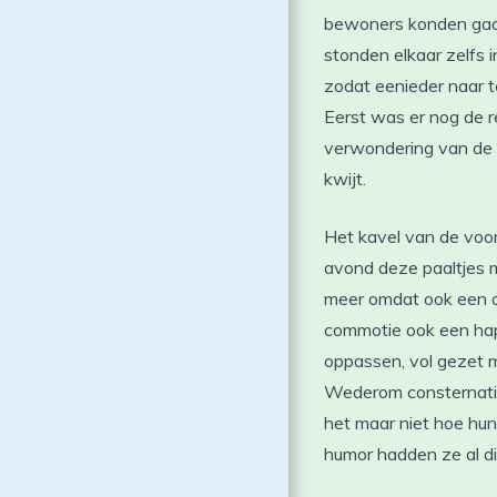
bewoners konden gaan
stonden elkaar zelfs
zodat eenieder naar 
Eerst was er nog de r
verwondering van de b
kwijt.
Het kavel van de voor
avond deze paaltjes m
meer omdat ook een o
commotie ook een happ
oppassen, vol gezet m
Wederom consternatie
het maar niet hoe hu
humor hadden ze al die